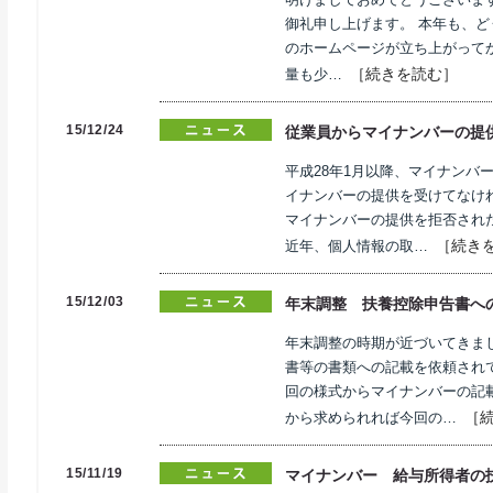
御礼申し上げます。 本年も、
のホームページが立ち上がってか
［続きを読む］
量も少…
15/12/24
従業員からマイナンバーの提
平成28年1月以降、マイナンバ
イナンバーの提供を受けてなけ
マイナンバーの提供を拒否され
［続き
近年、個人情報の取…
15/12/03
年末調整 扶養控除申告書へ
年末調整の時期が近づいてきま
書等の書類への記載を依頼され
回の様式からマイナンバーの記
［
から求められれば今回の…
15/11/19
マイナンバー 給与所得者の