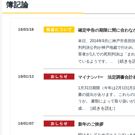
簿記論
16/03/18
確定申告の期限に間に合わな
本日、2014年9月に神戸市長
判判決公判が神戸地裁で行われ
害者が1人での死刑判決は「まれ
［続きを
ているようです。…
16/01/13
マイナンバー 法定調書合計
1月31日期限（今年は2月1日(
書の提出があります。 これら
うか。 書類によって取り扱いが
［続きを読む］
成…
16/01/07
新年のご挨拶
明けましておめでとうございま