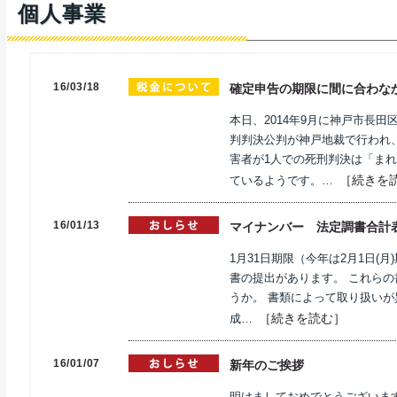
個人事業
16/03/18
確定申告の期限に間に合わな
本日、2014年9月に神戸市長
判判決公判が神戸地裁で行われ
害者が1人での死刑判決は「まれ
［続きを
ているようです。…
16/01/13
マイナンバー 法定調書合計
1月31日期限（今年は2月1日(
書の提出があります。 これら
うか。 書類によって取り扱いが
［続きを読む］
成…
16/01/07
新年のご挨拶
明けましておめでとうございま