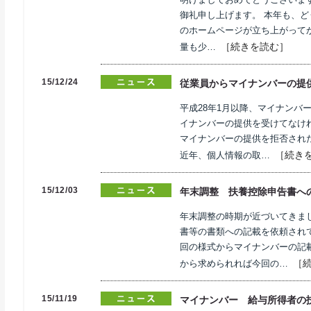
御礼申し上げます。 本年も、
のホームページが立ち上がってか
［続きを読む］
量も少…
15/12/24
従業員からマイナンバーの提
平成28年1月以降、マイナンバ
イナンバーの提供を受けてなけ
マイナンバーの提供を拒否され
［続き
近年、個人情報の取…
15/12/03
年末調整 扶養控除申告書へ
年末調整の時期が近づいてきま
書等の書類への記載を依頼され
回の様式からマイナンバーの記
［
から求められれば今回の…
15/11/19
マイナンバー 給与所得者の