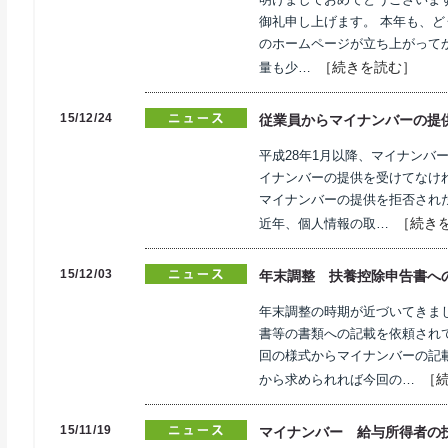
御礼申し上げます。 本年も、
のホームページが立ち上がってか
［続きを読む］
量も少…
15/12/24
従業員からマイナンバーの提
平成28年1月以降、マイナンバ
イナンバーの提供を受けてなけ
マイナンバーの提供を拒否され
［続き
近年、個人情報の取…
15/12/03
年末調整 扶養控除申告書へ
年末調整の時期が近づいてきま
書等の書類への記載を依頼され
回の様式からマイナンバーの記
［
から求められれば今回の…
15/11/19
マイナンバー 給与所得者の