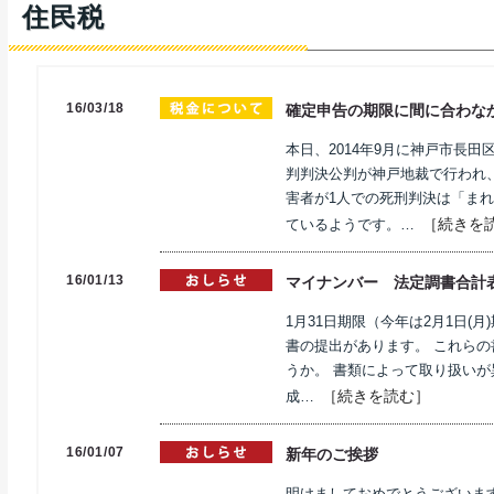
住民税
16/03/18
確定申告の期限に間に合わな
本日、2014年9月に神戸市長
判判決公判が神戸地裁で行われ
害者が1人での死刑判決は「まれ
［続きを
ているようです。…
16/01/13
マイナンバー 法定調書合計
1月31日期限（今年は2月1日(
書の提出があります。 これら
うか。 書類によって取り扱いが
［続きを読む］
成…
16/01/07
新年のご挨拶
明けましておめでとうございま