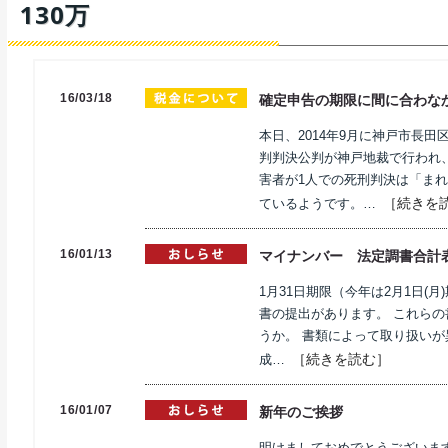
130万
16/03/18
確定申告の期限に間に合わな
本日、2014年9月に神戸市長
判判決公判が神戸地裁で行われ
害者が1人での死刑判決は「まれ
［続きを
ているようです。…
16/01/13
マイナンバー 法定調書合計
1月31日期限（今年は2月1日(
書の提出があります。 これら
うか。 書類によって取り扱いが
［続きを読む］
成…
16/01/07
新年のご挨拶
明けましておめでとうございま