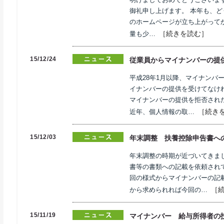
御礼申し上げます。 本年も、
のホームページが立ち上がってか
［続きを読む］
量も少…
15/12/24
従業員からマイナンバーの提
平成28年1月以降、マイナンバ
イナンバーの提供を受けてなけ
マイナンバーの提供を拒否され
［続き
近年、個人情報の取…
15/12/03
年末調整 扶養控除申告書へ
年末調整の時期が近づいてきま
書等の書類への記載を依頼され
回の様式からマイナンバーの記
［
から求められれば今回の…
15/11/19
マイナンバー 給与所得者の