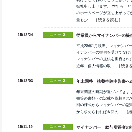
御礼申し上げます。 本年も、
のホームページが立ち上がってか
［続きを読む］
量も少…
15/12/24
従業員からマイナンバーの提
平成28年1月以降、マイナンバ
イナンバーの提供を受けてなけ
マイナンバーの提供を拒否され
［続き
近年、個人情報の取…
15/12/03
年末調整 扶養控除申告書へ
年末調整の時期が近づいてきま
書等の書類への記載を依頼され
回の様式からマイナンバーの記
［
から求められれば今回の…
15/11/19
マイナンバー 給与所得者の